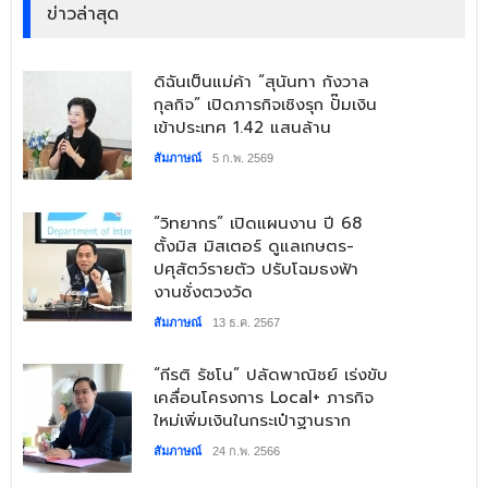
ข่าวล่าสุด
​ดิฉันเป็นแม่ค้า “สุนันทา กังวาล
กุลกิจ” เปิดภารกิจเชิงรุก ปั๊มเงิน
เข้าประเทศ 1.42 แสนล้าน
สัมภาษณ์
5 ก.พ. 2569
​“วิทยากร” เปิดแผนงาน ปี 68
ตั้งมิส มิสเตอร์ ดูแลเกษตร-
ปศุสัตว์รายตัว ปรับโฉมธงฟ้า
งานชั่งตวงวัด
สัมภาษณ์
13 ธ.ค. 2567
​“กีรติ รัชโน” ปลัดพาณิชย์ เร่งขับ
เคลื่อนโครงการ Local+ ภารกิจ
ใหม่เพิ่มเงินในกระเป๋าฐานราก
สัมภาษณ์
24 ก.พ. 2566