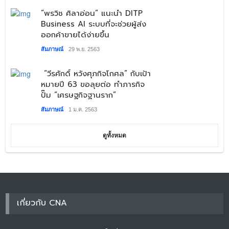
​“พรวิช ศิลาอ่อน” แนะนำ DITP
Business AI ระบบที่จะช่วยผู้ส่ง
ออกค้าขายได้ง่ายขึ้น
สัมภาษณ์
29 พ.ย. 2563
“วีรศักดิ์ หวังศุภกิจโกศล” กับเป้า
หมายปี 63 ขอลุยต่อ ทำภารกิจ
ปั๊ม “เศรษฐกิจฐานราก”
สัมภาษณ์
1 ม.ค. 2563
ดูทั้งหมด
เกี่ยวกับ CNA