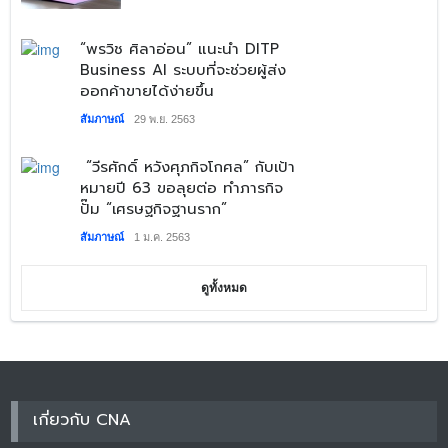
​“พรวิช ศิลาอ่อน” แนะนำ DITP
Business AI ระบบที่จะช่วยผู้ส่ง
ออกค้าขายได้ง่ายขึ้น
สัมภาษณ์
29 พ.ย. 2563
“วีรศักดิ์ หวังศุภกิจโกศล” กับเป้า
หมายปี 63 ขอลุยต่อ ทำภารกิจ
ปั๊ม “เศรษฐกิจฐานราก”
สัมภาษณ์
1 ม.ค. 2563
ดูทั้งหมด
เกี่ยวกับ CNA