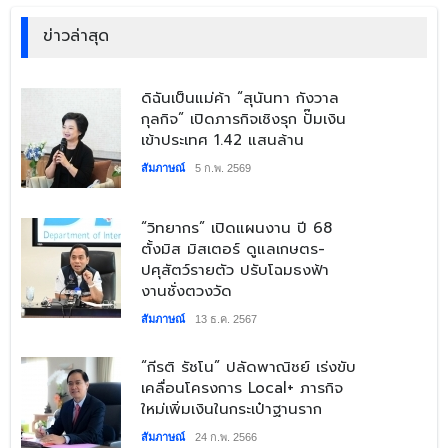
ข่าวล่าสุด
​ดิฉันเป็นแม่ค้า “สุนันทา กังวาล
กุลกิจ” เปิดภารกิจเชิงรุก ปั๊มเงิน
เข้าประเทศ 1.42 แสนล้าน
สัมภาษณ์
5 ก.พ. 2569
​“วิทยากร” เปิดแผนงาน ปี 68
ตั้งมิส มิสเตอร์ ดูแลเกษตร-
ปศุสัตว์รายตัว ปรับโฉมธงฟ้า
งานชั่งตวงวัด
สัมภาษณ์
13 ธ.ค. 2567
​“กีรติ รัชโน” ปลัดพาณิชย์ เร่งขับ
เคลื่อนโครงการ Local+ ภารกิจ
ใหม่เพิ่มเงินในกระเป๋าฐานราก
สัมภาษณ์
24 ก.พ. 2566