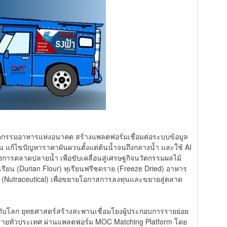
วัตกรรมอาหารแห่งอนาคต สร้างแพลตฟอร์มเชื่อมต่อระบบข้อมูล
น แก้ไขปัญหาราคาผันผวนตั้งแต่ต้นน้ำจนถึงกลางน้ำ และใช้ AI
ารตลาดปลายน้ำ เพื่อขับเคลื่อนสู่เศรษฐกิจนวัตกรรมผลไม้
ทุเรียน (Durian Flour) ทุเรียนฟรีซดราย (Freeze Dried) อาหาร
าพ (Nutraceutical) เพื่อขยายโอกาสการลงทุนและขยายสู่ตลาด
ระดับโลก ยุทธศาสตร์สร้างสะพานเชื่อมโยงผู้ประกอบการรายย่อย
นรายทั่วประเทศ ผ่านแพลตฟอร์ม MOC Matching Platform โดย