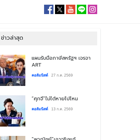
ข่าวล่าสุด
​แผนรับมือภาษีสหรัฐฯ เจรจา
ART
คอลัมนิสต์
27 ก.ค. 2569
​“ศุภจี”ไม่ได้หายไปไหน
คอลัมนิสต์
13 ก.ค. 2569
​“พาณิชย์”เอาจริงแก้