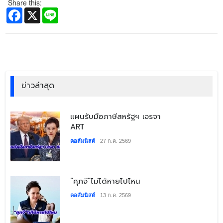
Share this:
Facebook
X
Line
ข่าวล่าสุด
​แผนรับมือภาษีสหรัฐฯ เจรจา
ART
คอลัมนิสต์
27 ก.ค. 2569
​“ศุภจี”ไม่ได้หายไปไหน
คอลัมนิสต์
13 ก.ค. 2569