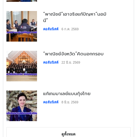
​“พาณิชย์”เอาจริงแก้ปัญหา“นอมิ
นี”
คอลัมนิสต์
6 ก.ค. 2569
​“พาณิชย์จังหวัด”คิดนอกกรอบ
คอลัมนิสต์
22 มิ.ย. 2569
​แก้เกมมาเลย์แบนกุ้งไทย
คอลัมนิสต์
8 มิ.ย. 2569
ดูทั้งหมด