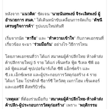
หลังจาก “
แนวคิด
” ชัดเจน “
นายนันทพงษ์ จิระเลิศพงษ์ ผู้
อำนวยการ สนค.
” ได้เดินหน้าขับเคลื่อนการจัดเก็บ “
ดัชนี
เศรษฐกิจการค้า
” รูปแบบใหม่ทันที
เริ่มจากนัด “
หารือ
” และ “
ทำความเข้าใจ
” กับภาคเอกชนที่
เกี่ยวข้อง จะมา “
ร่วมมือกัน
” อย่างไร-วิธีการไหน
โดยภาคเอกชนที่ว่า ได้แก่ สมาคมผู้ค้าปลีกไทย ห้างค้าส่ง
ค้าปลีกรายใหญ่ 5 ราย ได้แก่ เซ็นทรัล ฟู้ด รีเทล ซีพี ออ
ลล์ ฟู้ดแลนด์ ซุปเปอร์มาร์เก็ต ซีพี แอ็กซ์ตร้า และ
ซี.เจ.เอ็กซ์เพรส และผู้ประกอบการวัสดุก่อสร้าง 4 ราย
ได้แก่ โฮม โปรดักส์ ซีอาร์ซี ไทวัสดุ เมกาโฮม เซ็นเตอร์
และเอสซีจี ดิสทริบิวชั่น
“
เหตุผล
” ที่ต้องร่วมมือกับ “
สมาคมผู้ค้าปลีกไทย-ห้างค้าส่ง
ค้าปลีก-ผู้ประกอบการวัสดุก่อสร้าง
” เพราะ “
พฤติกรรม