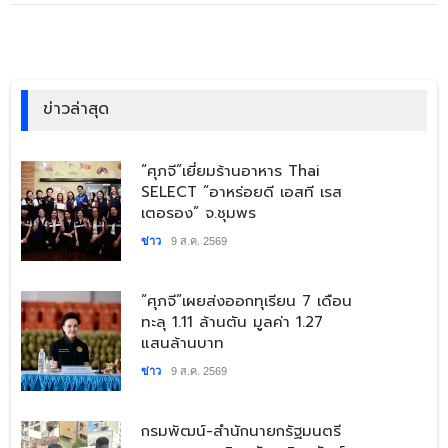
ข่าวล่าสุด
​“ศุภจี”เยี่ยมร้านอาหาร Thai
SELECT “อาหร่อยดี เอสที เรส
เตอรอง” จ.ชุมพร
ข่าว
9 ส.ค. 2569
​“ศุภจี”เผยส่งออกทุเรียน 7 เดือน
ทะลุ 1.11 ล้านตัน มูลค่า 1.27
แสนล้านบาท
ข่าว
9 ส.ค. 2569
​กรมพัฒน์-สำนักนายกรัฐมนตรี