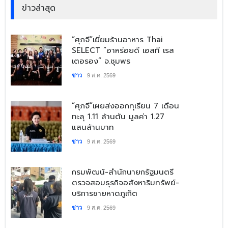
ข่าวล่าสุด
​“ศุภจี”เยี่ยมร้านอาหาร Thai
SELECT “อาหร่อยดี เอสที เรส
เตอรอง” จ.ชุมพร
ข่าว
9 ส.ค. 2569
​“ศุภจี”เผยส่งออกทุเรียน 7 เดือน
ทะลุ 1.11 ล้านตัน มูลค่า 1.27
แสนล้านบาท
ข่าว
9 ส.ค. 2569
​กรมพัฒน์-สำนักนายกรัฐมนตรี
ตรวจสอบธุรกิจอสังหาริมทรัพย์-
บริการชายหาดภูเก็ต
ข่าว
9 ส.ค. 2569