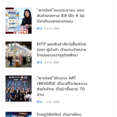
​“พาณิชย์”แนะประชาชน ชอป
สินค้าเทศกาล 8.8 เช็ก 4 ข้อ
ป้องกันเจอของปลอม
ข่าว
8 ส.ค. 2569
DITP เผยสินค้าสัตว์เลี้ยงไทย
ฮอต ผู้นำเข้า ตัวแทนจำหน่าย
ไทเปขอเจรจาธุรกิจเพียบ
ข่าว
8 ส.ค. 2569
​“พาณิชย์”เปิดงาน ART
UNIVERSE เป็นเวทีโชว์ผลงาน
ศิลปินไทย ตั้งเป้าซื้อขาย 70
ล้าน
ข่าว
7 ส.ค. 2569
​ไทยชูวิสัยทัศน์ ดันอาเซียน