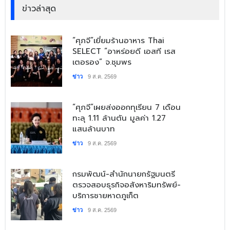
ข่าวล่าสุด
​“ศุภจี”เยี่ยมร้านอาหาร Thai
SELECT “อาหร่อยดี เอสที เรส
เตอรอง” จ.ชุมพร
ข่าว
9 ส.ค. 2569
​“ศุภจี”เผยส่งออกทุเรียน 7 เดือน
ทะลุ 1.11 ล้านตัน มูลค่า 1.27
แสนล้านบาท
ข่าว
9 ส.ค. 2569
​กรมพัฒน์-สำนักนายกรัฐมนตรี
ตรวจสอบธุรกิจอสังหาริมทรัพย์-
บริการชายหาดภูเก็ต
ข่าว
9 ส.ค. 2569