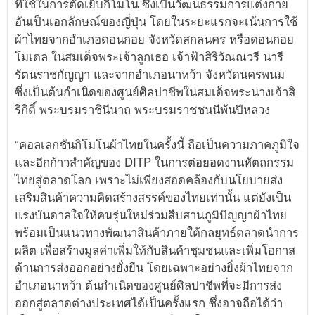
ที่ใช้ในการตัดเย็บกิโมโน ซึ่งเป็นวัฒนธรรมการแต่งกาย
อันเป็นเอกลักษณ์ของญี่ปุ่น โดยในระยะแรกจะเน้นการใช้
ผ้าไทยจากอำเภอดอนกอย จังหวัดสกลนคร หรือดอนกอย
โมเดล ในสมเด็จพระเจ้าลูกเธอ เจ้าฟ้าสิริวัณณวรี นารี
รัตนราชกัญญา และจากอำเภอนาหว้า จังหวัดนครพนม
ซึ่งเป็นต้นกำเนิดของศูนย์ศิลปาชีพในสมเด็จพระนางเจ้าสิ
ริกิติ์ พระบรมราชินีนาถ พระบรมราชชนนีพันปีหลวง
“คอลเลกชันกิโมโนผ้าไทยในครั้งนี้ ถือเป็นความภาคภูมิใจ
และอีกก้าวสำคัญของ DITP ในการต่อยอดงานหัตถกรรม
ไทยสู่ตลาดโลก เพราะไม่เพียงสอดคล้องกับนโยบายส่ง
เสริมสินค้าความคิดสร้างสรรค์ของไทยเท่านั้น แต่ยังเป็น
แรงบันดาลใจให้คนรุ่นใหม่ร่วมสืบสานภูมิปัญญาผ้าไทย
พร้อมเป็นแนวทางพัฒนาสินค้าภายใต้กลยุทธ์ตลาดนำการ
ผลิต เพื่อสร้างมูลค่าเพิ่มให้กับสินค้าชุมชนและเพิ่มโอกาส
ด้านการส่งออกอย่างยั่งยืน โดยเฉพาะอย่างยิ่งผ้าไทยจาก
อำเภอนาหว้า ต้นกำเนิดของศูนย์ศิลปาชีพที่จะมีการส่ง
ออกสู่ตลาดต่างประเทศได้เป็นครั้งแรก ซึ่งอาจถือได้ว่า