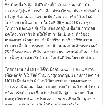
ซึ่งเป็นหนึ่งในผู้ค้าผ้ากิโมโนที่สำคัญของนครเกียวโต
ประเทศญี่ปุ่น ทำการคัดเลือกผ้าทอไทยมาประยุกต์ตัดเย็บ
เป็นชุดกิโมโน และพร้อมเปิดตัวคอลเลกชัน “กิโมโนผ้า
ไทย” อย่างเป็นทางการ ในวันที่ 25 พ.ย.2568 ณ กรุง
โตเกียว และนครเกียวโต ประเทศญี่ปุ่น ซึ่งเป็นการต่อย
อดโครงการ “ผ้าไทยใส่ให้สนุก” อันเป็นพระดำริของ
สมเด็จพระเจ้าลูกเธอ เจ้าฟ้าสิริวัณณวรี นารีรัตนราช
กัญญา เพื่อสืบสานพระราชปณิธานของสมเด็จพระนางเจ้า
สิริกิติ์ พระบรมราชินีนาถ พระบรมราชชนนีพันปีหลวง ใน
การฟื้นฟูและส่งเสริมผ้าไทยให้เป็นที่นิยมในระดับสากล
โดยก่อนหน้านี้ DITP ได้จับมือกับ SACIT และ OMIYA
เพื่อผลักดันกิโมโนผ้าไทยเข้าสู่ตลาดญี่ปุ่น ผ่านการลงนาม
MOU เพื่อส่งเสริมผ้าไทยให้สามารถขยายสู่ตลาดต่าง
ประเทศ เพิ่มมูลค่าส่งออก และยกระดับภาพลักษณ์สู่สากล
พร้อมสร้างโอกาสเชื่อมโยงช่างฝีมือ ผู้ประกอบการไทย
และธุรกิจแฟชันต่างประเทศ ตลอดจนเพื่อสนับสนุนช่าง
ทอผ้าและชุมชนท้องถิ่นให้มีรายได้อย่างยั่งยืน