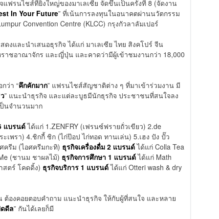
จแฟรนไชส์ที่ยิ่งใหญ่ของมาเลเซีย จัดขึ้นเป็นครั้งที่ 8 (จัดงาน
est In Your Future
” ที่เน้นการลงทุนในอนาคตผ่านนวัตกรรม
umpur Convention Centre (KLCC) กรุงกัวลาลัมเปอร์
สดงและนำเสนอธุรกิจ ได้แก่ มาเลเซีย ไทย สิงคโปร์ จีน
 สหราชอาณาจักร และญี่ปุ่น และคาดว่ามีผู้เข้าชมงานกว่า 18,000
กว่า “
คึกคักมาก
” แฟรนไชส์สัญชาติต่าง ๆ ที่มาเข้าร่วมงาน มี
ิว
” แนะนำธุรกิจ และแต่ละบูธมีนักธุรกิจ ประชาชนที่สนใจลง
นเป็นจำนวนมาก
6 แบรนด์
ได้แก่ 1.ZENFRY (เฟรนซ์ฟรายถั่วเขียว) 2.de
 4.ชิกกี้ ชิก (ไก่ป๊อป ไก่ทอด ทานเล่น) 5.เฮง ปัง ปั๊ว
ศครีม (ไอศครีมกะทิ)
ธุรกิจเครื่องดื่ม 2 แบรนด์
ได้แก่ Colla Tea
 Me (ชานม ชาผลไม้)
ธุรกิจการศึกษา 1 แบรนด์
ได้แก่ Math
สตร์ โคดดิ้ง)
ธุรกิจบริการ 1 แบรนด์
ได้แก่ Otteri wash & dry
งาน ต้องคอยตอบคำถาม แนะนำธุรกิจ ให้กับผู้ที่สนใจ และหลาย
ิดดีล
” กันได้เลยก็มี