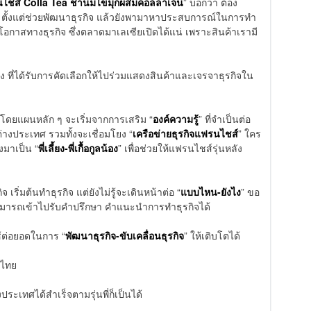
ฟรนไชส์ Colla Tea ชานมไข่มุกผสมคอลลาเจน
” บอกว่า ต้อง
ร ตั้งแต่ช่วยพัฒนาธุรกิจ แล้วยังพามาหาประสบการณ์ในการทำ
โอกาสทางธุรกิจ ซึ่งตลาดมาเลเซียเปิดได้แน่ เพราะสินค้าเรามี
ง ที่ได้รับการคัดเลือกให้ไปร่วมแสดงสินค้าและเจรจาธุรกิจใน
 โดยแผนหลัก ๆ จะเริ่มจากการเสริม “
องค์ความรู้
” ที่จำเป็นต่อ
างประเทศ รวมทั้งจะเชื่อมโยง “
เครือข่ายธุรกิจแฟรนไชส์
” ใคร
งมาเป็น “
พี่เลี้ยง-พี่เกื้อกูลน้อง
” เพื่อช่วยให้แฟรนไชส์รุ่นหลัง
กิจ เริ่มต้นทำธุรกิจ แต่ยังไม่รู้จะเดินหน้าต่อ “
แบบไหน-ยังไง
” ขอ
สามารถเข้าไปรับคำปรึกษา คำแนะนำการทำธุรกิจได้
ช้ต่อยอดในการ “
พัฒนาธุรกิจ-ขับเคลื่อนธุรกิจ
” ให้เติบโตได้
ิไทย
ระเทศได้สำเร็จตามรุ่นพี่ก็เป็นได้