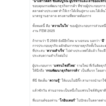
“
นางสาวิตตรี ซิ้มสมบูรณ์ ผู้บริหารและเจ้าของแ
ขอบคุณกรมพัฒนาธุรกิจการค้า ที่ช่วยผู้ประกอบกา
ตลาดต่างประเทศ ทำให้เราได้เห็นลู่ทาง และได้เห็น
มาตรฐานฮาลาล ตรงตามที่ตลาดต้องการ
ทั้งหมดนี้ คือ “
ความในใจ
” ของผู้ประกอบการส่วนหนึ่
งาน FEM 2025
ถ้าถามว่า ปี 2569 ยังมีอีกไหม นางอรมน บอกว่า “
มี
”
การประกอบธุรกิจ ผลักดันการขยายธุรกิจทั้งในและต่
ที่ประสบ “
ความสำเร็จ
” ไปต่างประเทศได้แล้ว ก็จะดึ
ประสบความสำเร็จต่อไป
ผู้ประกอบการ “
แฟรนไชส์ไทย
” รายใหม่ ที่เริ่มคิดธุร
ให้นึกถึง “
กรมพัฒนาธุรกิจการค้า
” เป็นที่แรก โดย
ที่นี่ จัดเต็ม “
ความรู้
” ให้แบบไม่มีกั๊ก สามารถนำมาใ
แล้วซักวัน ท่านอาจจะเป็นหนึ่งในแฟรนไชส์สัญชาต
ที่แบรนด์ของท่าน “
โกอินเตอร์
” ไปปักธงในตลาดต่างป