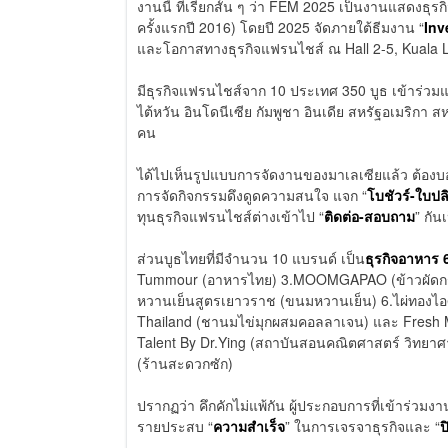
งานนี้ ที่เรียกสั้น ๆ ว่า FEM 2025 เป็นงานแสดงธุรกิ
ครั้งแรกปี 2016) โดยปี 2025 จัดภายใต้ธีมงาน “
Inv
และโอกาสทางธุรกิจแฟรนไชส์ ณ Hall 2-5, Kuala L
มีธุรกิจแฟรนไชส์จาก 10 ประเทศ 350 บูธ เข้าร่วมแ
ไต้หวัน อินโดนีเซีย กัมพูชา อินเดีย สหรัฐอเมริกา
คน
ได้ไปเห็นรูปแบบการจัดงานของมาเลเซียแล้ว ต้องบอ
การจัดกิจกรรมดึงดูดความสนใจ แจก “
โบชัวร์-ใบปล
ทุนธุรกิจแฟรนไชส์ต่างเข้าไป “
ติดต่อ-สอบถาม
” กั
ส่วนบูธไทยที่มีจำนวน 10 แบรนด์ เป็น
ธุรกิจอาหาร 
Tummour (อาหารไทย) 3.MOOMGAPAO (ข้าวผัดกระเพรา)
หวานเย็นสูตรเยาวราช (ขนมหวานเย็น) 6.ไผ่ทองไอ
Thailand (ชานมไข่มุกผสมคอลลาเจน) และ Fresh
Talent By Dr.Ying (สถาบันสอนคณิตศาสตร์ วิทยาศา
(ร้านสะดวกซัก)
ปรากฏว่า คึกคักไม่แพ้กัน ผู้ประกอบการที่เข้าร่วม
รายประสบ “
ความสำเร็จ
” ในการเจรจาธุรกิจและ “
ป