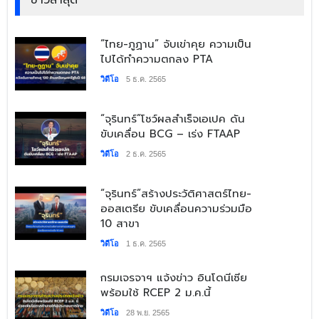
ข่าวล่าสุด
“ไทย-ภูฏาน” จับเข่าคุย ความเป็น
ไปได้ทำความตกลง PTA
วิดีโอ
5 ธ.ค. 2565
“จุรินทร์”โชว์ผลสำเร็จเอเปค ดัน
ขับเคลื่อน BCG – เร่ง FTAAP
วิดีโอ
2 ธ.ค. 2565
“จุรินทร์”สร้างประวัติศาสตร์ไทย-
ออสเตรีย ขับเคลื่อนความร่วมมือ
10 สาขา
วิดีโอ
1 ธ.ค. 2565
กรมเจรจาฯ แจ้งข่าว อินโดนีเซีย
พร้อมใช้ RCEP 2 ม.ค.นี้
วิดีโอ
28 พ.ย. 2565