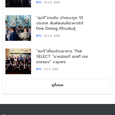
ข่าว
10 ส.ค. 2569
​“ศุภจี”ชวนชิม นำคณะทูต 13
ประเทศ สัมผัสเสน่ห์อาหารใต้
Fine Dining ที่ร้านสินธุ์
ข่าว
10 ส.ค. 2569
​“ศุภจี”เยี่ยมร้านอาหาร Thai
SELECT “อาหร่อยดี เอสที เรส
เตอรอง” จ.ชุมพร
ข่าว
9 ส.ค. 2569
ดูทั้งหมด