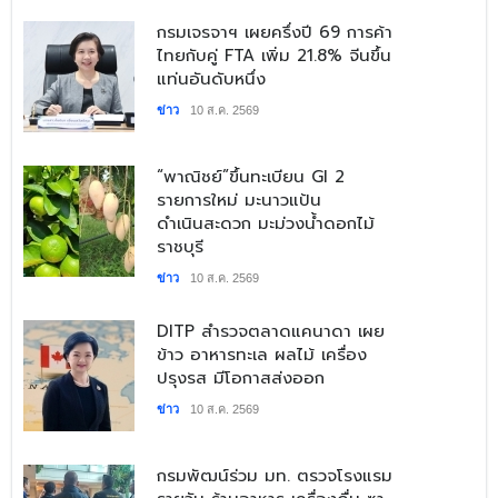
​กรมเจรจาฯ เผยครึ่งปี 69 การค้า
ไทยกับคู่ FTA เพิ่ม 21.8% จีนขึ้น
แท่นอันดับหนึ่ง
ข่าว
10 ส.ค. 2569
​“พาณิชย์”ขึ้นทะเบียน GI 2
รายการใหม่ มะนาวแป้น
ดำเนินสะดวก มะม่วงน้ำดอกไม้
ราชบุรี
ข่าว
10 ส.ค. 2569
​DITP สำรวจตลาดแคนาดา เผย
ข้าว อาหารทะเล ผลไม้ เครื่อง
ปรุงรส มีโอกาสส่งออก
ข่าว
10 ส.ค. 2569
​กรมพัฒน์ร่วม มท. ตรวจโรงแรม