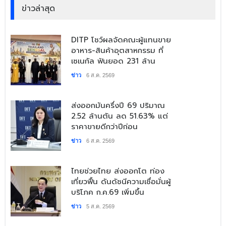
ข่าวล่าสุด
​DITP โชว์ผลจัดคณะผู้แทนขาย
อาหาร-สินค้าอุตสาหกรรม ที่
เซเนกัล ฟันยอด 231 ล้าน
ข่าว
6 ส.ค. 2569
​ส่งออกมันครึ่งปี 69 ปริมาณ
2.52 ล้านตัน ลด 51.63% แต่
ราคาขายดีกว่าปีก่อน
ข่าว
6 ส.ค. 2569
​ไทยช่วยไทย ส่งออกโต ท่อง
เที่ยวฟื้น ดันดัชนีความเชื่อมั่นผู้
บริโภค ก.ค.69 เพิ่มขึ้น
ข่าว
5 ส.ค. 2569